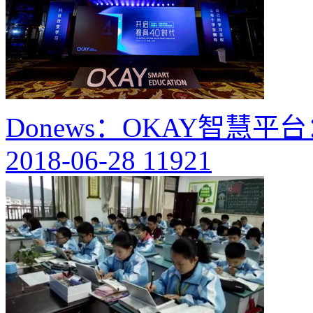
Donews：OKAY智慧
2018-06-28
11921