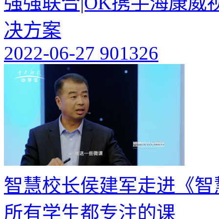
强强联合|OK携手海康威视
决方案
2022-06-27
901326
智慧校长侯建军走进《智
所有学生都专注的课